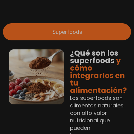
Superfoods
¿Qué son los
superfoods
y
cómo
integrarlos en
tu
alimentación?
Los superfoods son
alimentos naturales
con alto valor
nutricional que
pueden