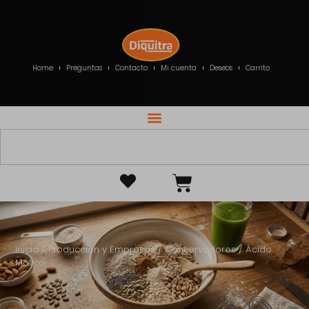
Home
Preguntas
Contacto
Mi cuenta
Deseos
Carrito
Inicio
/
Producción y Empresas
/
Conservadores
/ Ácido
Málico