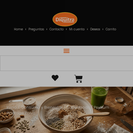
Home
Preguntas
Contacto
Mi cuenta
Deseos
Carrito
Inicio
/
Consumo y Bienestar
/
Superfoods
/ Psyllium
Plantago Polvo