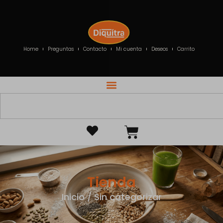
Home
Preguntas
Contacto
Mi cuenta
Deseos
Carrito
Tienda
Inicio
/ Sin categorizar